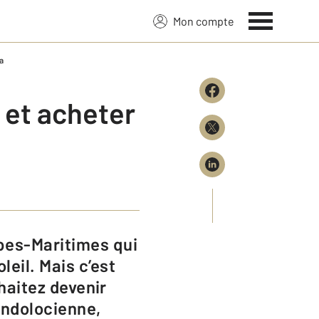
Mon compte
a
 et acheter
leil. Mais c’est
uhaitez devenir
andolocienne,