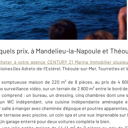
quels prix, à Mandelieu-la-Napoule et Théou
cheter à votre agence CENTURY 21 Marina Immobilier plusie
oisines (les Adrets-de-l'Estérel, Théoule-sur-Mer, Tourrettes et V
 somptueuse maison de 220 m² de 8 pièces, au prix de 4 60
s surveillance vidéo, sur
un terrain de 2 800 m²
entre le bord de
lle comprend : un bureau, un dressing, cinq chambres dont une s
u, un WC indépendant, une cuisine indépendante aménagée e
r salle à manger avec cheminée d'époque et poutres apparentes,
e terrasse avec piscine, un coin spa et une vue imprenable sur
Un garage enterré pour deux voitures complète le bien.
 une jolie petite maison de 44,41 m² de 2 pièces au prix de 