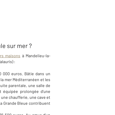
le sur mer ?
urs maisons
à Mandelieu-la-
alauris) :
0 000 euros. Bâtie dans
un
 la mer Méditerranéen et les
uite parentale, une salle de
t équipée prolongée d'une
 une chaufferie, une cave et
 la Grande Bleue contribuent
276 500 euros. Au cœur d’un