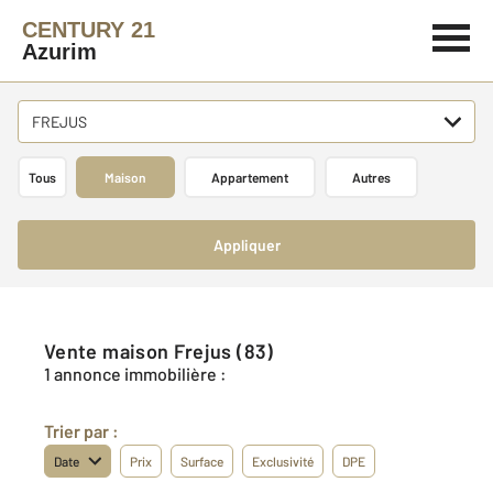
CENTURY 21
Azurim
FREJUS
Tous
Maison
Appartement
Autres
Appliquer
Vente maison Frejus (83)
1 annonce immobilière :
Trier par :
Date
Prix
Surface
Exclusivité
DPE