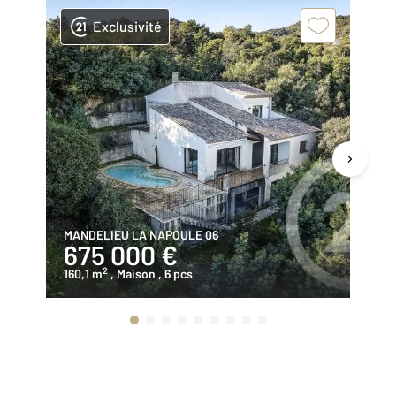
Exclusivité
MANDELIEU LA NAPOULE 06
PE
675 000 €
8
2
160,1 m
, Maison
, 6 pcs
21