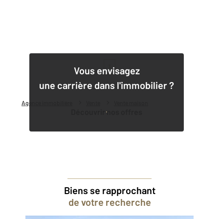
1
Vous envisagez
une carrière dans l'immobilier ?
Agence immobilière
Vente
Vente maison
Découvrir nos offres
Biens se rapprochant
de votre recherche