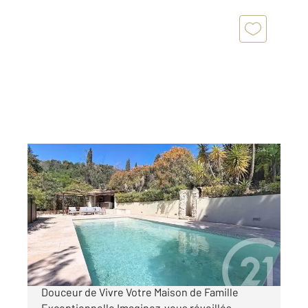
FREJUS 83
2
186,14 m
, 5 pièces
Ref : 39423
Maison à vendre
690 000 €
Saint-Jean-de-Cannes · Entre Estérel &
Douceur de Vivre Votre Maison de Famille
Exceptionnelle Imaginez-vous réveillés