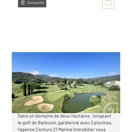
Exclusivité
MANDELIEU LA NAPOULE 06
2
108,13 m
, 4 pièces
Ref : 39433
Appartement F4 à vendre
899 000 €
EXCLUSIVITÉ - MANDELIEU GOLF BARBOSSI :
Dans un domaine de deux hectares , longeant
le golf de Barbossi, gardienné avec 3 piscines,
l'agence Century 21 Marina Immobilier vous