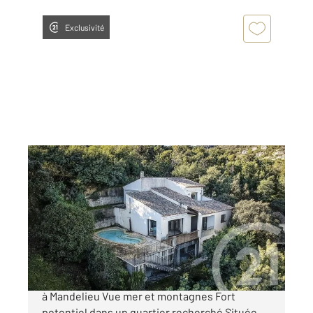
Exclusivité
MANDELIEU LA NAPOULE 06
2
160,11 m
, 6 pièces
Ref : 40921
Maison à vendre
675 000 €
MANDELIEU - CAPITOU: Villa 6 pièces à vendre
à Mandelieu Vue mer et montagnes Fort
potentiel dans un quartier recherché Située