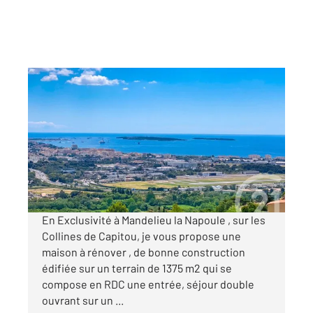
MANDELIEU LA NAPOULE 06
2
110 m
, 6 pièces
Ref : 40786
Maison à vendre
609 000 €
Visiter le site dédié
En Exclusivité à Mandelieu la Napoule , sur les
Collines de Capitou, je vous propose une
maison à rénover , de bonne construction
édifiée sur un terrain de 1375 m2 qui se
compose en RDC une entrée, séjour double
ouvrant sur un ...