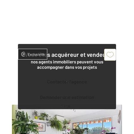
Vous êtes acquéreur et vendeur,
Exclusivité
nos agents immobiliers peuvent vous
accompagner dans vos projets
Contacter l'agence
Demander une estimation
MANDELIEU LA NAPOULE 06
2
35 m
, 2 pièces
Ref : 40949