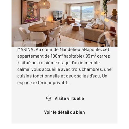
99,63 m
, 4 pièces
Ref : 40813
Appartement F4 à vendre
590 000 €
CO-EXCLUSIVITE: MANDELIEU-CANNES
MARINA: Au cœur de MandelieulaNapoule, cet
appartement de 100m² habitable ( 95 m² carrez
), situé au troisième étage d'un immeuble
calme, vous accueille avec trois chambres, une
cuisine fonctionnelle et deux salles d'eau. Un
espace extérieur privatif ...
Visite virtuelle
360°
Voir le détail du bien