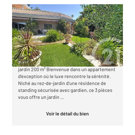
MANDELIEU LA NAPOULE 06
2
99 m
, 3 pièces
Ref : 40908
Appartement F3 à vendre
649 000 €
Écrin de verdure | 3 pièces de 99m² | Rez-de-
jardin 200 m² Bienvenue dans un appartement
d'exception où le luxe rencontre la sérénité.
Niché au rez-de-jardin d'une résidence de
standing sécurisée avec gardien, ce 3 pièces
vous offre un jardin ...
Voir le détail du bien