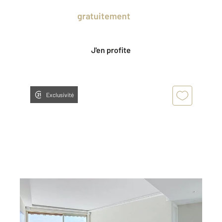
Prenez un temps d'avance sur le marché
en profitant
gratuitement
des Ventes
Privées CENTURY 21.
J'en profite
Exclusivité
MANDELIEU LA NAPOULE 06
2
99,62 m
, 4 pièces
Ref : 40828