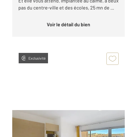
Et elle vous attend. Implantée au calme, à deux
pas du centre-ville et des écoles, 25 mn de ...
Voir le détail du bien
Exclusivité
CANNES LA BOCCA 06
2
25,61 m
, 1 pièce
Ref : 40794