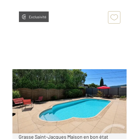
Exclusivité
GRASSE 06
2
97,14 m
, 4 pièces
Ref : 40901
Maison à vendre
490 000 €
Visiter le site dédié
Grasse Saint-Jacques Maison en bon état