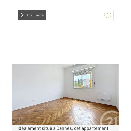
Exclusivité
CANNES 06
2
48,15 m
, 2 pièces
Ref : 40956
Appartement F2 à vendre
212 000 €
Visiter le site dédié
Idéalement situé à Cannes, cet appartement