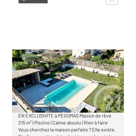
PEGOMAS 06
2
215 m
, 6 pièces
Ref : 40911
Maison à vendre
819 000 €
Visiter le site dédié
EN EXCLUSIVITE à PEGOMAS Maison de rêve
215 m² | Piscine | Calme absolu | Rien à faire
Vous cherchez la maison parfaite ? Elle existe.