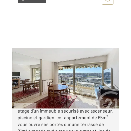
MANDELIEU LA NAPOULE 06
2
64,81 m
, 3 pièces
Ref : 40854
Appartement F3 à vendre
449 000 €
EXCLUSIVITE - CANNES MARINA: Situé en
étage d'un immeuble sécurisé avec ascenseur,
piscine et gardien, cet appartement de 65m²
vous ouvre ses portes sur une terrasse de
21m² exposée sud avec une vue mer et iles de