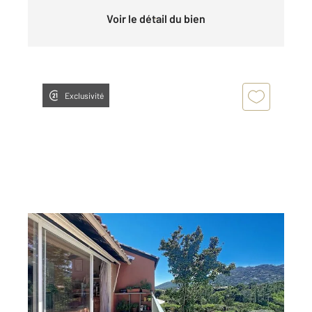
Voir le détail du bien
Exclusivité
THEOULE SUR MER 06
2
45,89 m
, 2 pièces
Ref : 40925
Appartement F2 à vendre
320 000 €