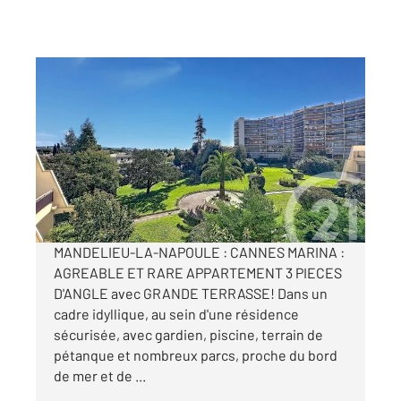
MANDELIEU LA NAPOULE 06
2
68,67 m
, 3 pièces
Ref : 40834
Appartement F3 à vendre
399 000 €
Visiter le site dédié
MANDELIEU-LA-NAPOULE : CANNES MARINA :
AGREABLE ET RARE APPARTEMENT 3 PIECES
D'ANGLE avec GRANDE TERRASSE! Dans un
cadre idyllique, au sein d'une résidence
sécurisée, avec gardien, piscine, terrain de
pétanque et nombreux parcs, proche du bord
de mer et de ...