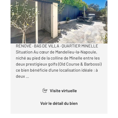
39,16 m
, 2 pièces
Ref : 40862
Appartement F2 à vendre
249 900 €
CENTURY 21 CO-EXCLUSIVITÉ | RARE &
RÉNOVÉ · BAS DE VILLA · QUARTIER MINELLE
Situation Au cœur de Mandelieu-la-Napoule,
niché au pied de la colline de Minelle entre les
deux prestigieux golfs (Old Course & Barbossi)
ce bien bénéficie d'une localisation idéale : à
deux ...
Visite virtuelle
360°
Voir le détail du bien