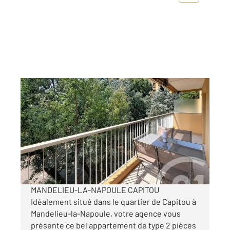
MANDELIEU LA NAPOULE 06
2
48,90 m
, 2 pièces
Ref : 40916
Appartement F2 à vendre
245 000 €
Visiter le site dédié
MANDELIEU-LA-NAPOULE CAPITOU
Idéalement situé dans le quartier de Capitou à
Mandelieu-la-Napoule, votre agence vous
présente ce bel appartement de type 2 pièces